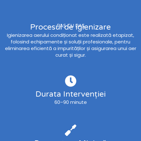
Procesul de igienizare
PAS CU PAS
Igienizarea aerului condiționat este realizată etapizat,
folosind echipamente și soluții profesionale, pentru
eliminarea eficientă a impurităților și asigurarea unui aer
curat și sigur.
Durata Intervenției
60–90 minute