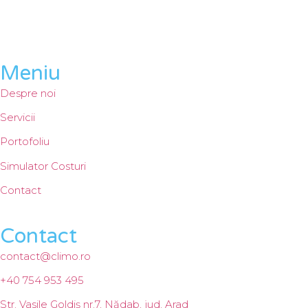
Timișoara
Meniu
Despre noi
Servicii
Portofoliu
Simulator Costuri
Contact
Contact
contact@climo.ro
+40 754 953 495
Str. Vasile Goldiș nr.7, Nădab, jud. Arad