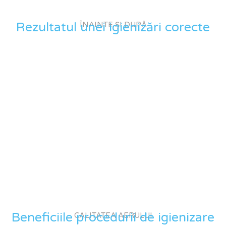
Rezultatul unei igienizări corecte
ÎNAINTE ȘI DUPĂ
Beneficiile procedurii de igienizare
CALITATEA AERULUI