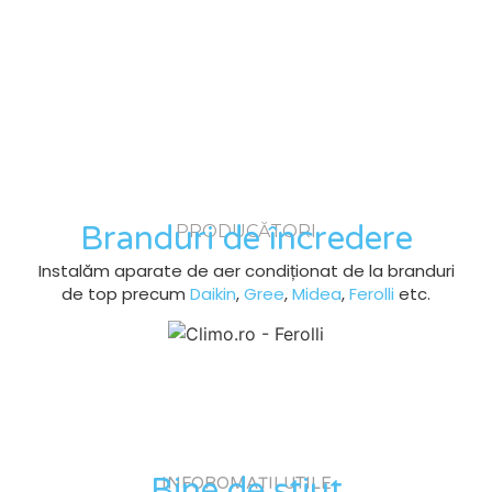
Branduri de încredere
PRODUCĂTORI
Instalăm aparate de aer condiționat de la branduri
de top precum
Daikin
,
Gree
,
Midea
,
Ferolli
etc.
Bine de știut
INFOROMAȚII UTILE